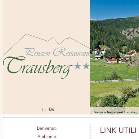
It
|
De
Pension Restaurant Trausberg 
Benvenuti
LINK UTILI
Ambiente