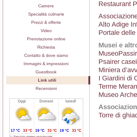
Restaurant P
Camere
Specialità culinarie
Associazione 
Prezzi & offerte
Alto Adige I
Video
Portale dell
Prenotazione online
Musei e altr
Richiesta
MuseoPassir
Contatto & dove siamo
Psairer casei
Immagini & impressioni
Miniera d’avv
Guestbook
I Giardini di
Link utili
Terme Mera
Recensioni
Museo Archeo
Oggi
Domani
lunedì
Associazion
Torre di ghi
17 °C
33 °C
19 °C
33 °C
19 °C
33 °C
©
Servizio meteo provinciale