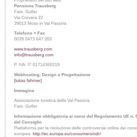
Proprietario del sito web
Pensione Trausberg
Fam. Gufler
Via Corvara 22
39013 Moso in Val Passiria
Telefono + Fax
0039 0473 647 055
www.trausberg.com
info@trausberg.com
P. IVA: IT 01714360219
Webhosting, Design e Progettazione
[lukas fahrner]
Immagine
Associazione turistica della Val Passiria
Fam. Gufler
Informazione obbligatoria ai sensi del Regolamento UE n.
del Consiglio
Piattaforma per la risoluzione delle controversie online dei c
europea:
http://ec.europa.eu/consumers/odr/