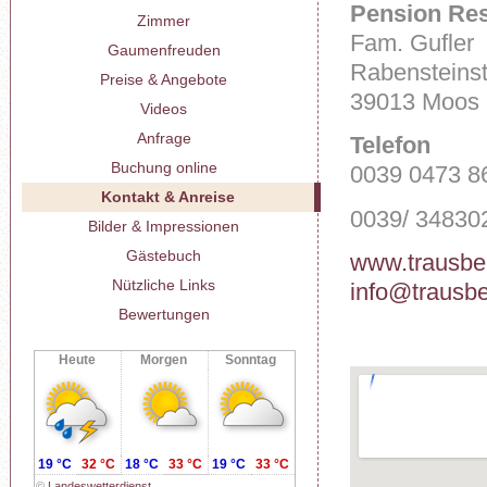
Pension Res
Zimmer
Fam. Gufler
Gaumenfreuden
Rabensteinst
Preise & Angebote
39013 Moos i
Videos
Anfrage
Telefon
Buchung online
0039 0473 8
Kontakt & Anreise
0039/ 34830
Bilder & Impressionen
Gästebuch
www.trausbe
Nützliche Links
info@trausb
Bewertungen
Heute
Morgen
Sonntag
19 °C
32 °C
18 °C
33 °C
19 °C
33 °C
©
Landeswetterdienst