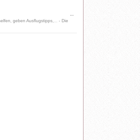
Diese
...
Metabox
en, geben Ausflugstipps,... - Die
ein-/ausblenden.